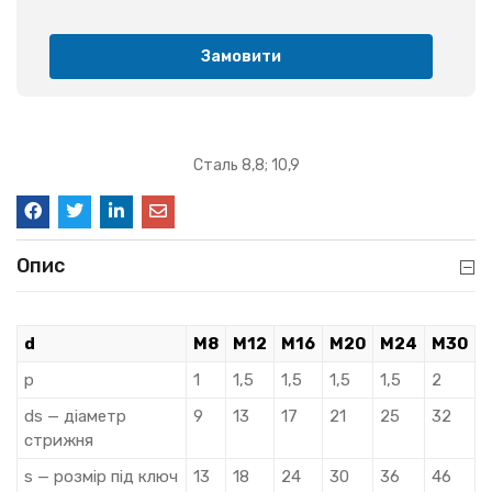
Замовити
Сталь 8,8; 10,9
Опис
d
M8
M12
M16
M20
M24
M30
p
1
1,5
1,5
1,5
1,5
2
ds — діаметр
9
13
17
21
25
32
стрижня
s — розмір під ключ
13
18
24
30
36
46