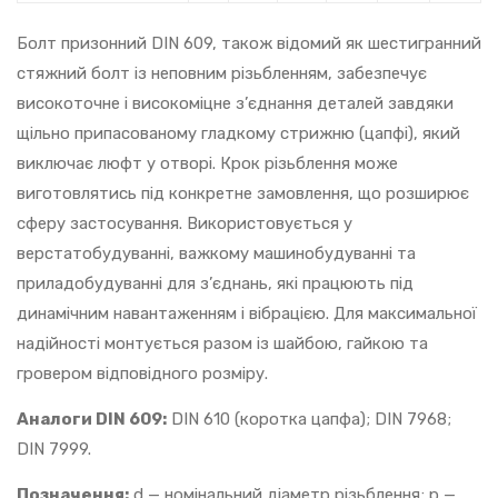
Болт призонний DIN 609, також відомий як шестигранний
стяжний болт із неповним різьбленням, забезпечує
високоточне і високоміцне з’єднання деталей завдяки
щільно припасованому гладкому стрижню (цапфі), який
виключає люфт у отворі. Крок різьблення може
виготовлятись під конкретне замовлення, що розширює
сферу застосування. Використовується у
верстатобудуванні, важкому машинобудуванні та
приладобудуванні для з’єднань, які працюють під
динамічним навантаженням і вібрацією. Для максимальної
надійності монтується разом із шайбою, гайкою та
гровером відповідного розміру.
Аналоги DIN 609:
DIN 610 (коротка цапфа); DIN 7968;
DIN 7999.
Позначення:
d — номінальний діаметр різьблення; p —