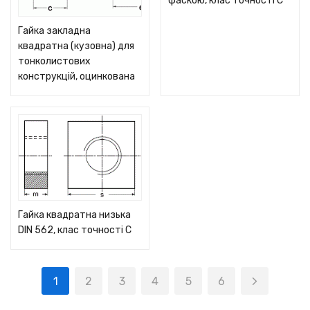
фаскою, клас точності С
Гайка закладна
квадратна (кузовна) для
тонколистових
конструкцій, оцинкована
Гайка квадратна низька
DIN 562, клас точності С
1
2
3
4
5
6