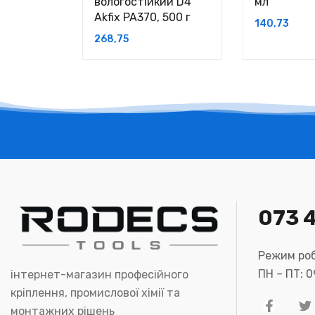
вологостійкий D4
мл
Akfix PA370, 500 г
140,73
268,75
073 
Режим роб
ПН – ПТ: 
інтернет-магазин професійного
кріплення, промислової хімії та
монтажних рішень