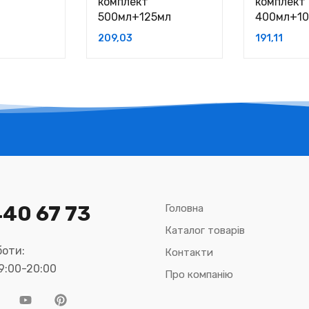
комплект
комплект
500мл+125мл
400мл+1
209,03
191,11
440 67 73
Головна
Каталог товарів
оти:
Контакти
09:00-20:00
Про компанію