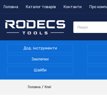
Головна
Каталог товарів
Контакти
Про комп
Дод. інструменти
Заклепки
Шайби
Головна
Клеї