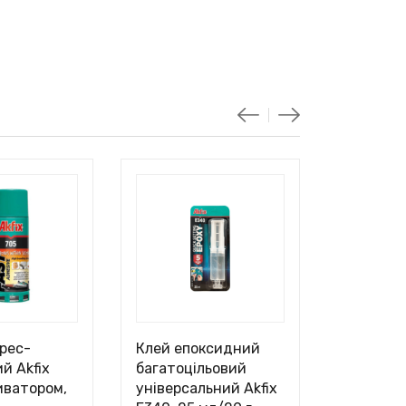
рес-
Клей епоксидний
Клей уні
й Akfix
багатоцільовий
ціанокр
иватором,
універсальний Akfix
гелевий A