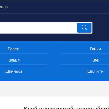
анію
Болти
Гайки
Кільця
Клеї
Шпильки
Шплінти
Клей епоксидний водостійки