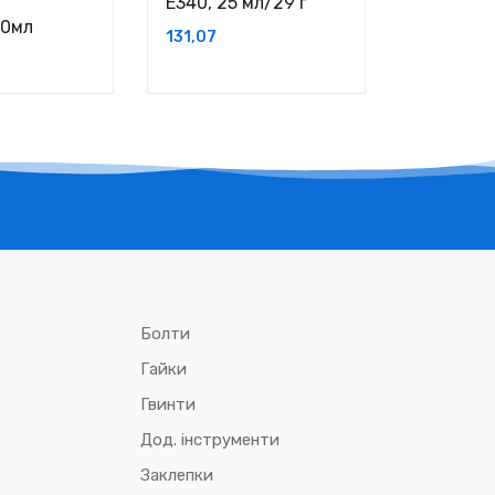
E340, 25 мл/29 г
125 г
00мл
131,07
163,77
Болти
Гайки
Гвинти
Дод. інструменти
Заклепки