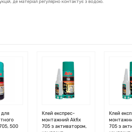
укцій, де матеріал регулярно контактує з водою.
 для
Клей експрес-
Клей експ
атного
монтажний Akfix
монтажни
705, 500
705 з активатором,
705 з акт