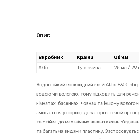
Опис
Виробник
Країна
Об’єм
Akfix
Туреччина
25 мл / 29 
Водостійкий епоксидний клей Akfix E300 збері
водою чи вологою, тому підходить для ремонт
кімнатах, басейнах, човнах та іншому волог
змішується у шприці-дозаторі в точній пропо
та стійке до механічних навантажень з’єднан
та багатьма видами пластику. Застосовується