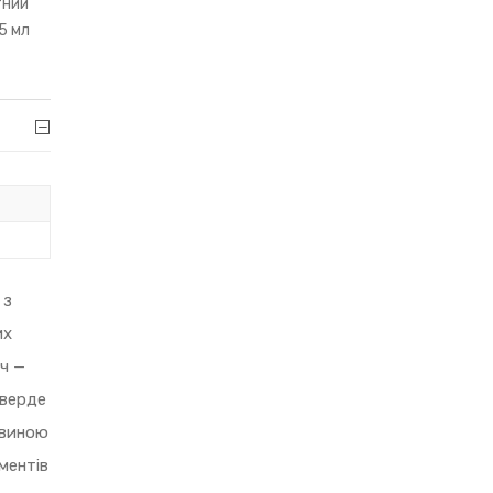
тний
5 мл
 з
их
ч —
тверде
евиною
ментів