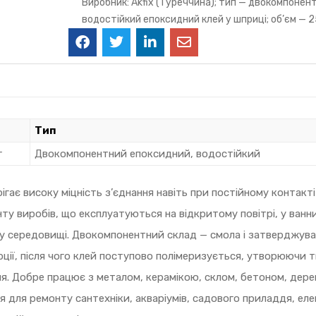
Виробник: Akfix (Туреччина); тип — двокомпонен
водостійкий епоксидний клей у шприці; об’єм — 2
Тип
г
Двокомпонентний епоксидний, водостійкий
гає високу міцність з’єднання навіть при постійному контакті
у виробів, що експлуатуються на відкритому повітрі, у ванн
ому середовищі. Двокомпонентний склад — смола і затверджува
рції, після чого клей поступово полімеризується, утворюючи 
ня. Добре працює з металом, керамікою, склом, бетоном, дер
 для ремонту сантехніки, акваріумів, садового приладдя, еле