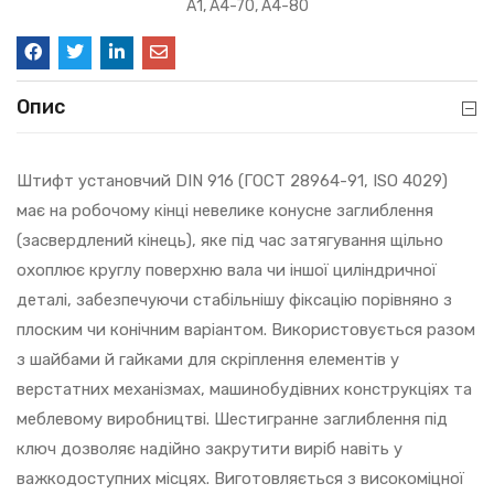
А1, А4-70, А4-80
Опис
Штифт установчий DIN 916 (ГОСТ 28964-91, ISO 4029)
має на робочому кінці невелике конусне заглиблення
(засвердлений кінець), яке під час затягування щільно
охоплює круглу поверхню вала чи іншої циліндричної
деталі, забезпечуючи стабільнішу фіксацію порівняно з
плоским чи конічним варіантом. Використовується разом
з шайбами й гайками для скріплення елементів у
верстатних механізмах, машинобудівних конструкціях та
меблевому виробництві. Шестигранне заглиблення під
ключ дозволяє надійно закрутити виріб навіть у
важкодоступних місцях. Виготовляється з високоміцної